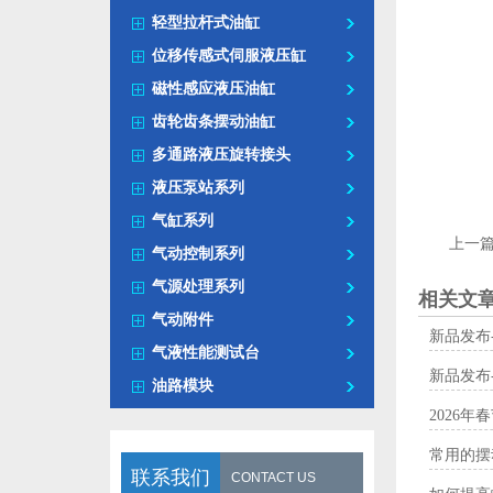
轻型拉杆式油缸
位移传感式伺服液压缸
磁性感应液压油缸
齿轮齿条摆动油缸
多通路液压旋转接头
液压泵站系列
气缸系列
上一
气动控制系列
气源处理系列
相关文
气动附件
新品发布
气液性能测试台
新品发布
油路模块
2026年
常用的摆
联系我们
CONTACT US