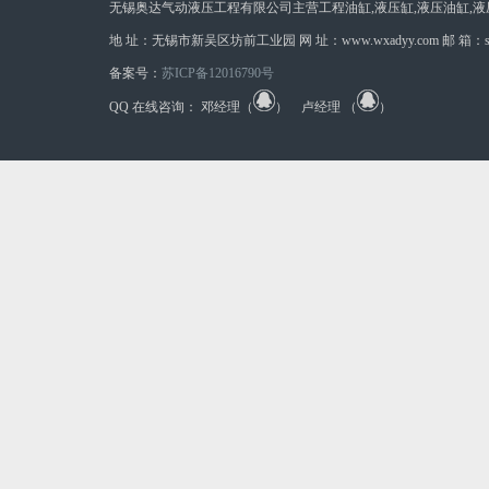
无锡奥达气动液压工程有限公司主营工程油缸,液压缸,液压油缸,液
地 址：无锡市新吴区坊前工业园 网 址：www.wxadyy.com 邮 箱：sales@wxa
备案号：
苏ICP备12016790号
QQ 在线咨询： 邓经理（
） 卢经理 （
）