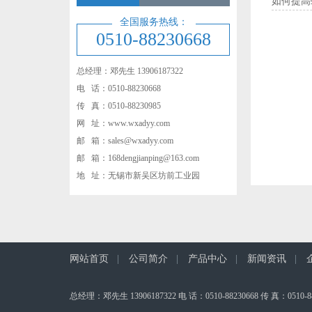
如何提高
全国服务热线：
0510-88230668
总经理：邓先生 13906187322
电 话：0510-88230668
传 真：0510-88230985
网 址：www.wxadyy.com
邮 箱：sales@wxadyy.com
邮 箱：168dengjianping@163.com
地 址：无锡市新吴区坊前工业园
网站首页
|
公司简介
|
产品中心
|
新闻资讯
|
总经理：邓先生 13906187322 电 话：0510-88230668 传 真：0510-8