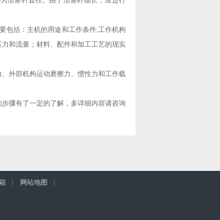
D为活塞杆直径。由于活塞杆细长，应进行
包括：主机的用途和工作条件;工作机构
压力和流量；材料、配件和加工工艺的现实
、外部机构运动磨擦力、惯性力和工作载
。
步骤有了一定的了解，多详细内容请咨询
箱
|
网站地图
|