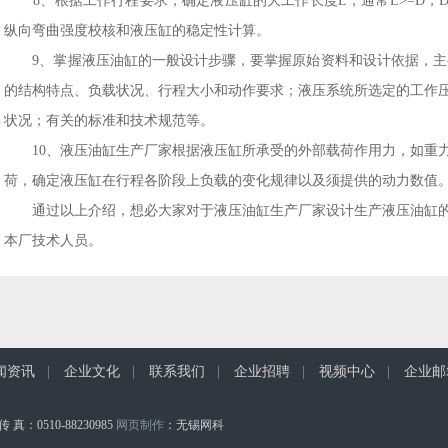
8、根据工作行程要求，确定液压缸的大工作长度L，通常L>=D，
纵向弯曲强度校核和液压缸的稳定性计算。
9、掌握液压油缸的一般设计步骤，要掌握原始资料和设计依据，主要
的结构特点、负载状况、行程大小和动作要求；液压系统所选定的工作
状况；有关的标准和技术规范等。
10、液压油缸生产厂家根据液压缸所承受的外部载荷作用力，如重力
荷，确定液压缸在行程各阶段上负载的变化规律以及须提供的动力数值
通过以上介绍，想必大家对于液压油缸生产厂家设计生产液压油缸的
本厂技术人员。
闻资讯
|
企业文化
|
联系我们
|
企业招聘
|
视频中心
|
企业邮
传 真：0510-88230985
网页制作
：无锡网科